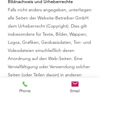
Bildnachweis und Urheberrechte
Falls nicht anders angegeben, unterliegen
alle Seiten der Website-Betreiber GmbH
dem Urheberrecht (Copyright). Dies gilt
insbesondere für Texte, Bilder, Wappen,
Logos, Grafiken, Geobasisdaten, Ton- und
Videodateien einschließlich deren
Anordnung auf den Web-Seiten. Eine
Vervielfältigung oder Verwendung solcher
Seiten (oder Teilen davon) in anderen
elektronischen oder gedruckten
Publikationen und deren Veröffentlichung
Phone
Email
(auch im Internet) ist nur nach vorheriger
Genehmigung gestattet. Die
Genehmigung zur Publikation der
Webseiten kann der Website-Betreiber
erteilen (Impressum). Weiterhin können
Bilder, Grafiken, Text- oder sonstige